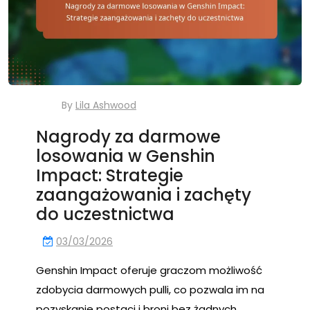
By
Lila Ashwood
Nagrody za darmowe
losowania w Genshin
Impact: Strategie
zaangażowania i zachęty
do uczestnictwa
03/03/2026
Genshin Impact oferuje graczom możliwość
zdobycia darmowych pulli, co pozwala im na
pozyskanie postaci i broni bez żadnych