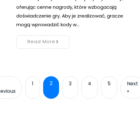
oferując cenne nagrody, które wzbogacają
doświadczenie gry. Aby je zrealizować, gracze
mogą wprowadzić kody w…
Read More
2
1
3
4
5
Next
revious
»