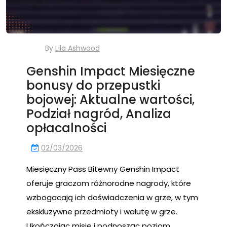
By
Lila Ashwood
Genshin Impact Miesięczne
bonusy do przepustki
bojowej: Aktualne wartości,
Podział nagród, Analiza
opłacalności
02/03/2026
Miesięczny Pass Bitewny Genshin Impact
oferuje graczom różnorodne nagrody, które
wzbogacają ich doświadczenia w grze, w tym
ekskluzywne przedmioty i walutę w grze.
Ukończając misje i podnosząc poziom