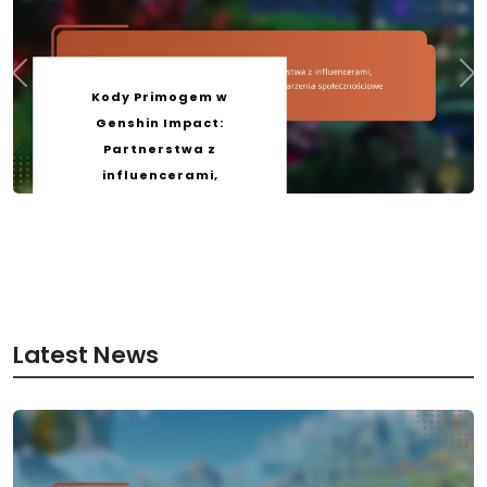
Kody Primogem w
Genshin Impact:
Partnerstwa z
influencerami,
Wyzwania w mediach
społecznościowych,
Wydarzenia
społecznościowe
by
Lila Ashwood
11/03/2026
Latest News