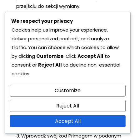
przejściu do sekcji wymiany.
Przewodnik krok po kroku
We respect your privacy
dotyczący wymiany kodów
Cookies help us improve your experience,
deliver personalized content, and analyze
1. Odwiedź oficjalną stronę Genshin Impact i
traffic. You can choose which cookies to allow
zaloguj się na swoje konto. Upewnij się, że
by clicking
Customize
. Click
Accept All
to
używasz właściwego konta platformy
consent or
Reject All
to decline non-essential
powiązanego z grą.
cookies.
2. Przejdź do sekcji “Wymień kod”, która często
Customize
znajduje się w obszarze zarządzania kontem.
Ta sekcja może się nieco różnić w zależności
Reject All
od tego, czy korzystasz z PC, urządzenia
Accept All
mobilnego czy konsoli.
3. Wprowadź swój kod Primogem w podanym