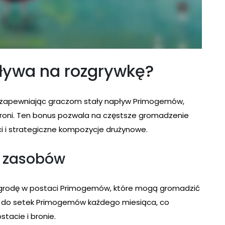
ływa na rozgrywkę?
, zapewniając graczom stały napływ Primogemów,
 broni. Ten bonus pozwala na częstsze gromadzenie
i i strategiczne kompozycje drużynowe.
 zasobów
agrodę w postaci Primogemów, które mogą gromadzić
ć do setek Primogemów każdego miesiąca, co
acie i bronie.