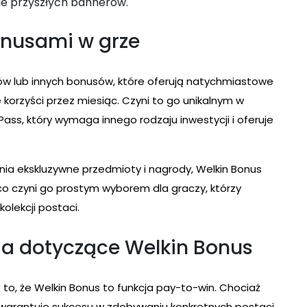
ie przyszłych bannerów.
onusami w grze
w lub innych bonusów, które oferują natychmiastowe
korzyści przez miesiąc. Czyni to go unikalnym w
 Pass, który wymaga innego rodzaju inwestycji i oferuje
ia ekskluzywne przedmioty i nagrody, Welkin Bonus
co czyni go prostym wyborem dla graczy, którzy
olekcji postaci.
a dotyczące Welkin Bonus
o, że Welkin Bonus to funkcja pay-to-win. Chociaż
warantuje sukcesu w zdobywaniu konkretnych postaci