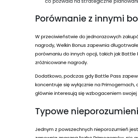
co pozwala na strategiczne planowan
Porównanie z innymi b
W przeciwieństwie do jednorazowych zakupó
nagrody, Welkin Bonus zapewnia długotrwałe 
porównaniu do innych opcji, takich jak Battle
zróżnicowane nagrody.
Dodatkowo, podczas gdy Battle Pass zapewn
koncentruje się wyłącznie na Primogemach, 
głównie interesują się wzbogaceniem swojej k
Typowe nieporozumieni
Jednym z powszechnych nieporozumień jest t
zapewnia znaczną liczbę Primogemów, nie g