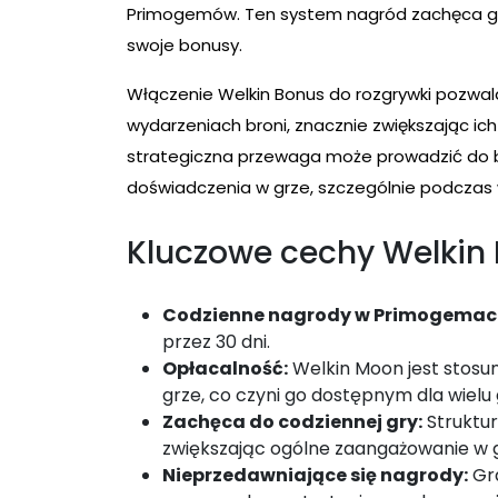
Primogemów. Ten system nagród zachęca gr
swoje bonusy.
Włączenie Welkin Bonus do rozgrywki pozwa
wydarzeniach broni, znacznie zwiększając i
strategiczna przewaga może prowadzić do b
doświadczenia w grze, szczególnie podczas
Kluczowe cechy Welkin
Codzienne nagrody w Primogemac
przez 30 dni.
Opłacalność:
Welkin Moon jest stosu
grze, co czyni go dostępnym dla wielu 
Zachęca do codziennej gry:
Struktur
zwiększając ogólne zaangażowanie w g
Nieprzedawniające się nagrody:
Gra