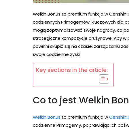
Welkin Bonus to premium funkcja w Genshin 
codziennych Primogemów, kluczowych dla pop
mogą zoptymalizować swoje nagrody, co pozw
strategiczne kompozycje drużynowe. Aby w pe
powinni skupić się na czasie, zarządzaniu z
swoje codzienne zyski.
Key sections in the article:
Co to jest Welkin Bo
Welkin Bonus
to premium funkcja w
Genshin 
codzienne Primogemy, poprawiając ich dośw