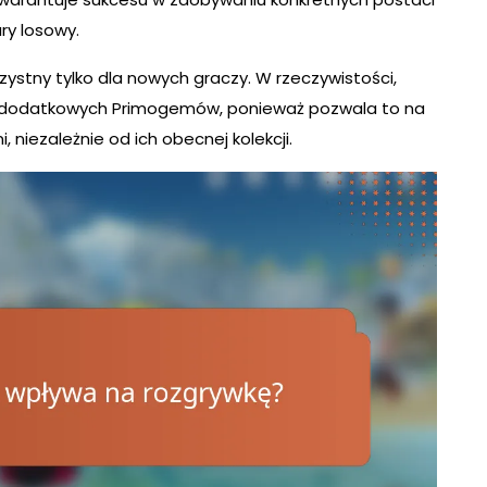
ry losowy.
rzystny tylko dla nowych graczy. W rzeczywistości,
 dodatkowych Primogemów, ponieważ pozwala to na
, niezależnie od ich obecnej kolekcji.