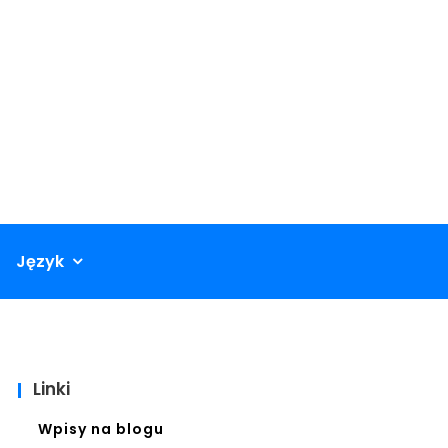
Język
Linki
Wpisy na blogu