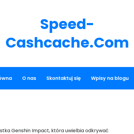
Speed-
Cashcache.com
łówna
O nas
Skontaktuj się
Wpisy na blogu
astka Genshin Impact, która uwielbia odkrywać