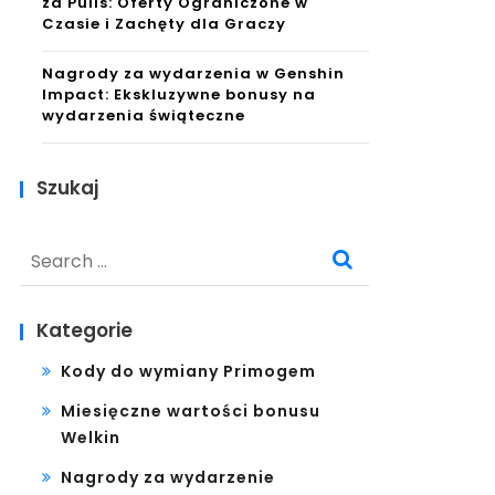
za Pulls: Oferty Ograniczone w
Czasie i Zachęty dla Graczy
Nagrody za wydarzenia w Genshin
Impact: Ekskluzywne bonusy na
wydarzenia świąteczne
Szukaj
Search
for:
Kategorie
Kody do wymiany Primogem
Miesięczne wartości bonusu
Welkin
Nagrody za wydarzenie