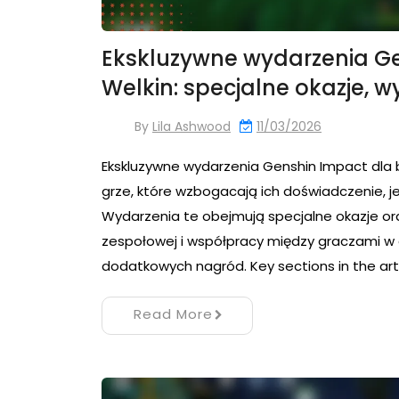
Ekskluzywne wydarzenia G
Welkin: specjalne okazje, 
By
Lila Ashwood
11/03/2026
Ekskluzywne wydarzenia Genshin Impact dla 
grze, które wzbogacają ich doświadczenie, j
Wydarzenia te obejmują specjalne okazje o
zespołowej i współpracy między graczami w 
dodatkowych nagród. Key sections in the art
Read More