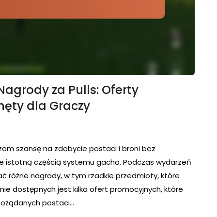
grody za Pulls: Oferty
hęty dla Graczy
om szansę na zdobycie postaci i broni bez
je istotną częścią systemu gacha. Podczas wydarzeń
 różne nagrody, w tym rzadkie przedmioty, które
e dostępnych jest kilka ofert promocyjnych, które
pożądanych postaci…