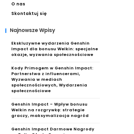
O nas
Skontaktuj się
Najnowsze Wpisy
Ekskluzywne wydarzenia Genshin
Impact dla bonusu Welkin: specjalne
okazje, wyzwania społecznościowe
Kody Primogem w Genshin Impact:
Partnerstwa z influencerami,
Wyzwania w mediach
społecznościowych, Wydarzenia
społecznościowe
Genshin Impact – Wpływ bonusu
Welkin na rozgrywkę: strategie
graczy, maksymalizacja nagród
Genshin Impact Darmowe Nagrody