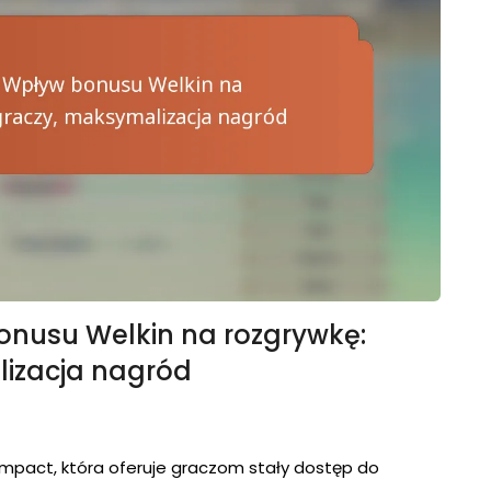
nusu Welkin na rozgrywkę:
lizacja nagród
Impact, która oferuje graczom stały dostęp do