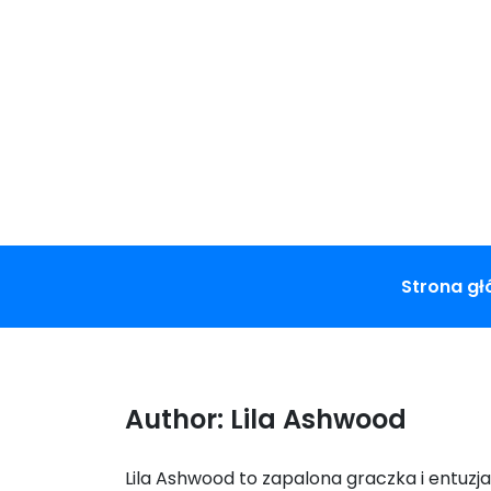
Skip
to
content
Strona g
Author:
Lila Ashwood
Lila Ashwood to zapalona graczka i entuzj