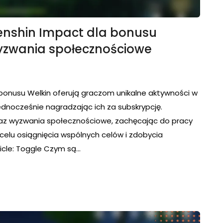
enshin Impact dla bonusu
wyzwania społecznościowe
bonusu Welkin oferują graczom unikalne aktywności w
ednocześnie nagradzając ich za subskrypcję.
raz wyzwania społecznościowe, zachęcając do pracy
celu osiągnięcia wspólnych celów i zdobycia
icle: Toggle Czym są…