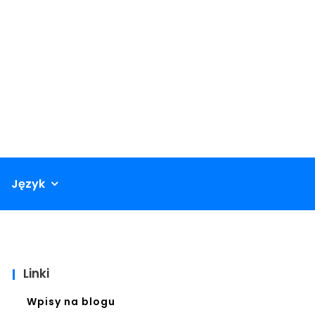
Język
Linki
Wpisy na blogu