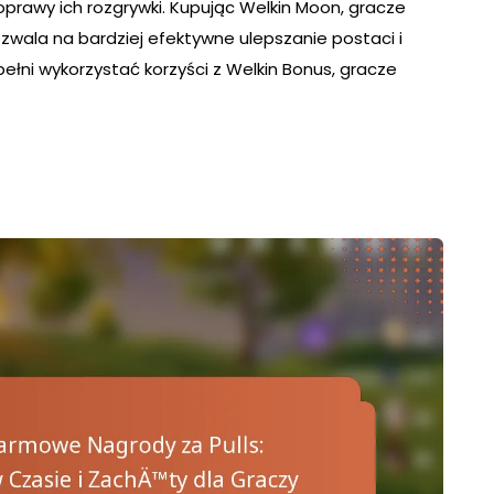
rawy ich rozgrywki. Kupując Welkin Moon, gracze
ala na bardziej efektywne ulepszanie postaci i
łni wykorzystać korzyści z Welkin Bonus, gracze