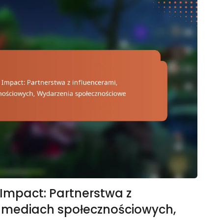
Impact: Partnerstwa z
 mediach społecznościowych,