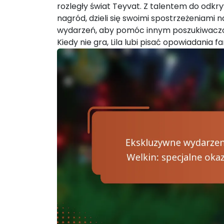
rozległy świat Teyvat. Z talentem do odk
nagród, dzieli się swoimi spostrzeżenia
wydarzeń, aby pomóc innym poszukiwaczo
Kiedy nie gra, Lila lubi pisać opowiadania f