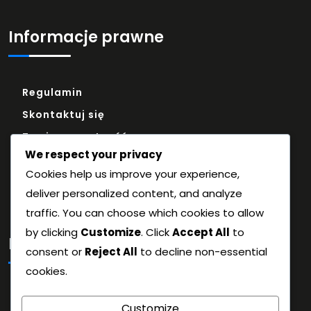
Informacje prawne
Regulamin
Skontaktuj się
Twoja prywatność
We respect your privacy
Pliki cookie i śledzenie
Cookies help us improve your experience,
O nas
deliver personalized content, and analyze
traffic. You can choose which cookies to allow
by clicking
Customize
. Click
Accept All
to
Kategorie
consent or
Reject All
to decline non-essential
cookies.
Kody do wymiany Primogem
Customize